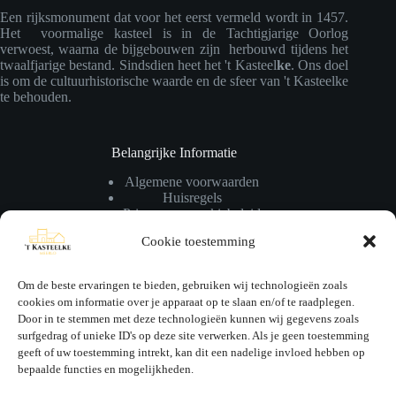
Een rijksmonument dat voor het eerst vermeld wordt in 1457.
Het voormalige kasteel is in de Tachtigjarige Oorlog
verwoest, waarna de bijgebouwen zijn herbouwd tijdens het
twaalfjarige bestand. Sindsdien heet het 't Kasteel
ke
. Ons doel
is om de cultuurhistorische waarde en de sfeer van 't Kasteelke
te behouden.
Belangrijke Informatie
Algemene voorwaarden
Huisregels
Privacy- en cookiebeleid
Cookie toestemming
Nuttige Links
Om de beste ervaringen te bieden, gebruiken wij technologieën zoals
Bezienswaardigheden
cookies om informatie over je apparaat op te slaan en/of te raadplegen.
Onze blog
Door in te stemmen met deze technologieën kunnen wij gegevens zoals
surfgedrag of unieke ID's op deze site verwerken. Als je geen toestemming
geeft of uw toestemming intrekt, kan dit een nadelige invloed hebben op
bepaalde functies en mogelijkheden.