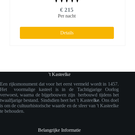
€
215
Per nacht
Details
't Kasteelke
Een rijksmonument dat voor het eerst vermeld wordt in 1457.
Het voormalige kasteel is in de Tachtigjarige Oorlog
verwoest, waarna de bijgebouwen zijn herbouwd tijdens het
twaalfjarige bestand. Sindsdien heet het 't Kasteel
ke
. Ons doel
is om de cultuurhistorische waarde en de sfeer van 't Kasteelke
te behouden.
Belangrijke Informatie