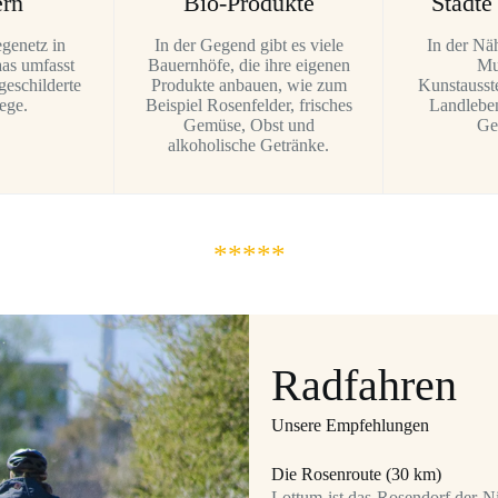
rn
Bio-Produkte
Städt
genetz in
In der Gegend gibt es viele
In der Nä
as umfasst
Bauernhöfe, die ihre eigenen
Mu
eschilderte
Produkte anbauen, wie zum
Kunstausst
ege.
Beispiel Rosenfelder, frisches
Landleben
Gemüse, Obst und
Ge
alkoholische Getränke.
*****
Radfahren
Unsere Empfehlungen
Die Rosenroute (30 km)
Lottum ist das Rosendorf der N