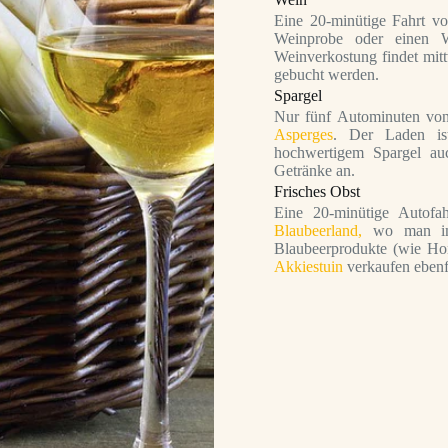
Eine 20-minütige Fahrt vo
Weinprobe oder einen W
Weinverkostung findet mit
gebucht werden.
Spargel
Nur fünf Autominuten von
Asperges
. Der Laden ist
hochwertigem Spargel auc
Getränke an.
Frisches Obst
Eine 20-minütige Autofah
Blaubeerland,
wo man im 
Blaubeerprodukte (wie Ho
Akkiestuin
verkaufen ebenfa