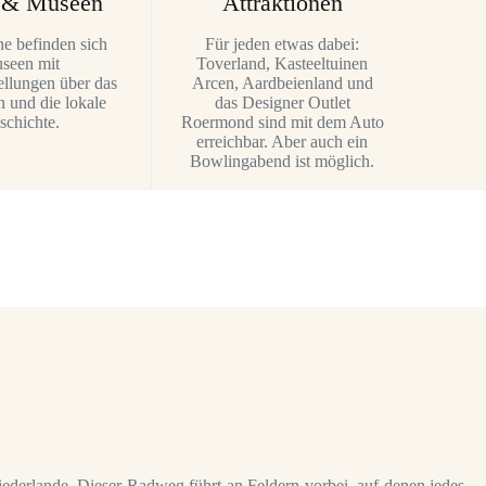
e & Museen
Attraktionen
he befinden sich
Für jeden etwas dabei:
seen mit
Toverland, Kasteeltuinen
ellungen über das
Arcen, Aardbeienland und
 und die lokale
das Designer Outlet
schichte.
Roermond sind mit dem Auto
erreichbar. Aber auch ein
Bowlingabend ist möglich.
iederlande. Dieser Radweg führt an Feldern vorbei, auf denen jedes