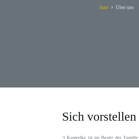
Start
Über uns
Sich vorstellen
’
t Kasteelke ist im Besitz der Famili