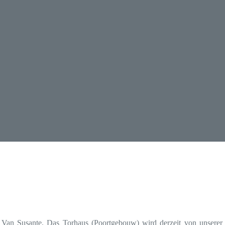
e Van Susante. Das Torhaus (Poortgebouw) wird derzeit von unserer k